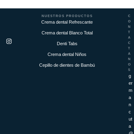
NUESTROS PRODUCTOS
C
Crema dental Refrescante
O
N
Crema dental Blanco Total
T
A
Denti Tabs
C
T
Crema dental Niños
A
N
Cepillo de dientes de Bambú
O
S
g
er
m
a
n
c
ut
a
@