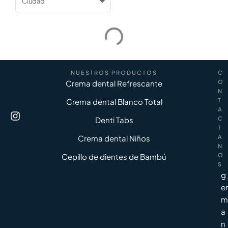
NUESTROS PRODUCTOS
C
Crema dental Refrescante
O
N
Crema dental Blanco Total
T
A
Denti Tabs
C
T
Crema dental Niños
A
N
Cepillo de dientes de Bambú
O
S
g
er
m
a
n