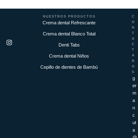
NUESTROS PRODUCTOS
C
Crema dental Refrescante
O
N
Crema dental Blanco Total
T
A
Denti Tabs
C
T
Crema dental Niños
A
N
Cepillo de dientes de Bambú
O
S
g
er
m
a
n
c
ut
a
@