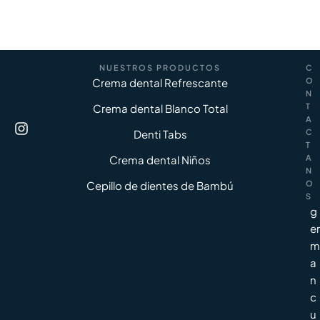
NUESTROS PRODUCTOS
C
Crema dental Refrescante
O
N
Crema dental Blanco Total
T
A
Denti Tabs
C
T
Crema dental Niños
A
N
Cepillo de dientes de Bambú
O
S
g
er
m
a
n
c
u