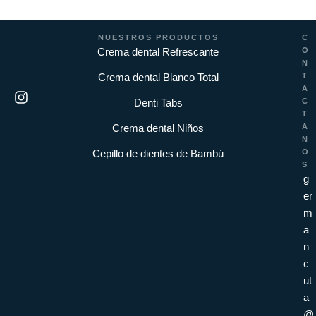
NUESTROS PRODUCTOS
C
Crema dental Refrescante
O
N
Crema dental Blanco Total
T
A
Denti Tabs
C
T
Crema dental Niños
A
N
Cepillo de dientes de Bambú
O
S
g
er
m
a
n
c
ut
a
@