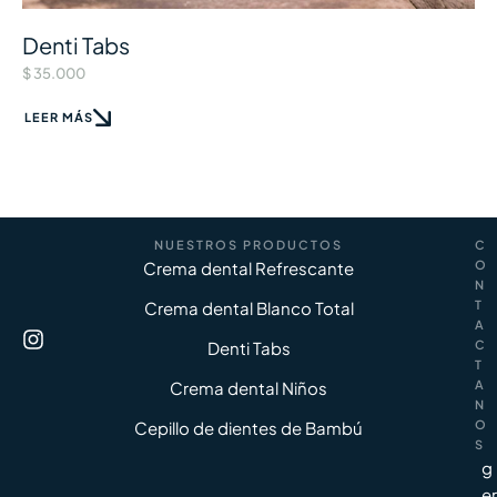
Denti Tabs
$
35.000
LEER MÁS
NUESTROS PRODUCTOS
C
Crema dental Refrescante
O
N
Crema dental Blanco Total
T
A
Denti Tabs
C
T
Crema dental Niños
A
N
Cepillo de dientes de Bambú
O
S
g
er