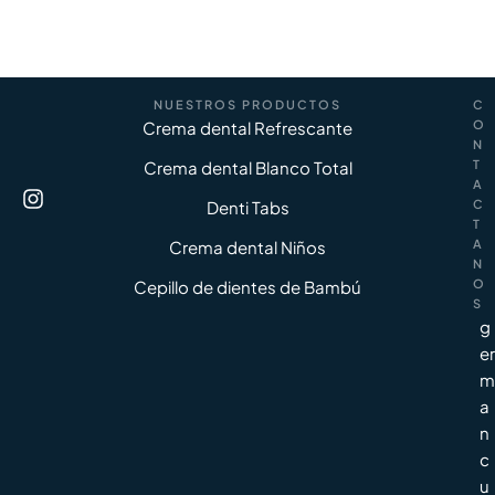
NUESTROS PRODUCTOS
C
Crema dental Refrescante
O
N
Crema dental Blanco Total
T
A
Denti Tabs
C
T
Crema dental Niños
A
N
Cepillo de dientes de Bambú
O
S
g
er
m
a
n
c
u