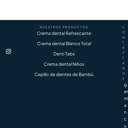
NUESTROS PRODUCTOS
C
Crema dental Refrescante
O
N
Crema dental Blanco Total
T
A
Denti Tabs
C
T
Crema dental Niños
A
N
Cepillo de dientes de Bambú
O
S
g
er
m
a
n
c
u