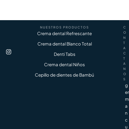
NUESTROS PRODUCTOS
C
Crema dental Refrescante
O
N
Crema dental Blanco Total
T
A
Denti Tabs
C
T
Crema dental Niños
A
N
Cepillo de dientes de Bambú
O
S
g
er
m
a
n
c
u