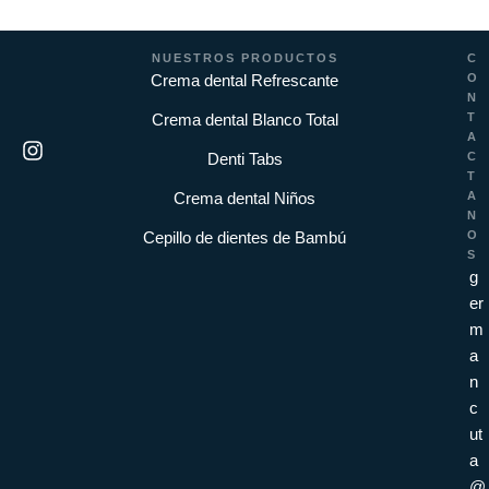
NUESTROS PRODUCTOS
C
Crema dental Refrescante
O
N
Crema dental Blanco Total
T
A
Denti Tabs
C
T
Crema dental Niños
A
N
Cepillo de dientes de Bambú
O
S
g
er
m
a
n
c
ut
a
@