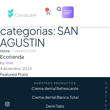
0
categorias:
SAN
AGUSTIN
Home
/
SAN AGUSTIN
Ecotienda
by 
Jose
4 diciembre, 2024
Featured Posts
NUESTROS PRODUCTOS
C
Crema dental Refrescante
O
N
Crema dental Blanco Total
T
A
Denti Tabs
C
T