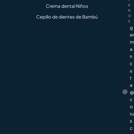
Crema dental Niños
A
N
Cepillo de dientes de Bambú
O
S
g
er
m
a
n
c
u
t
a
@
c
o
ru
s
c