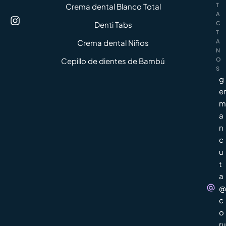
Crema dental Blanco Total
T
A
Denti Tabs
C
T
Crema dental Niños
A
N
Cepillo de dientes de Bambú
O
S
g
er
m
a
n
c
u
t
a
@
c
o
ru